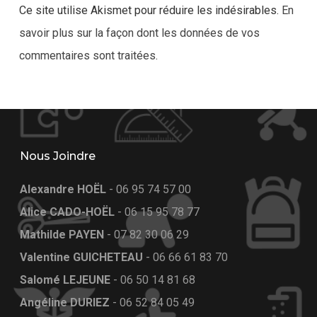
Ce site utilise Akismet pour réduire les indésirables.
En
savoir plus sur la façon dont les données de vos
commentaires sont traitées
.
Nous Joindre
Alexandre HOËL
-
06 95 74 57 00
Alice CADO-HOËL
-
06 15 95 78 77
Mathilde PAYEN
-
07 82 30 06 29
Valentine GUICHETEAU
-
06 66 61 83 70
Salomé LEJEUNE
-
06 50 14 81 68
Angéline DURIEZ
-
06 52 84 05 49