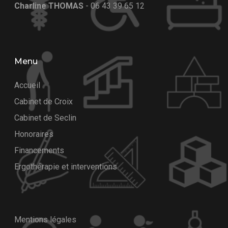
Charline THOMAS
-
06 43 39 65 12
Menu
Accueil
Cabinet de Croix
Cabinet de Seclin
Honoraires
Financements
Ergothérapie et interventions
Mentions légales