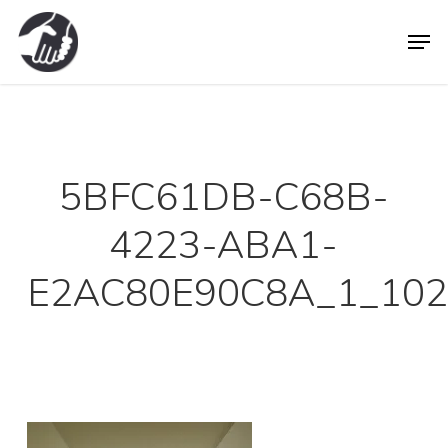
Skip
Men
to
main
content
5BFC61DB-C68B-
4223-ABA1-
E2AC80E90C8A_1_102