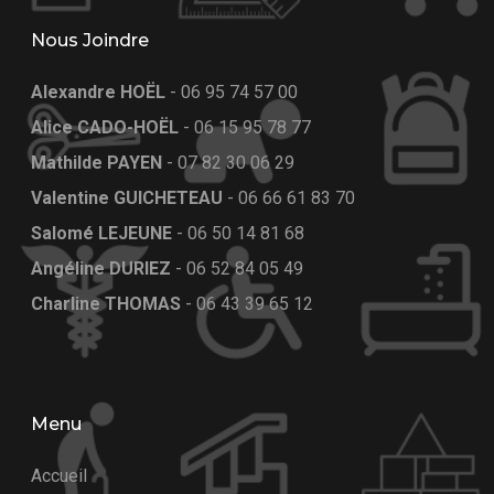
Nous Joindre
Alexandre HOËL
-
06 95 74 57 00
Alice CADO-HOËL
-
06 15 95 78 77
Mathilde PAYEN
-
07 82 30 06 29
Valentine GUICHETEAU
-
06 66 61 83 70
Salomé LEJEUNE
-
06 50 14 81 68
Angéline DURIEZ
-
06 52 84 05 49
Charline THOMAS
-
06 43 39 65 12
Menu
Accueil