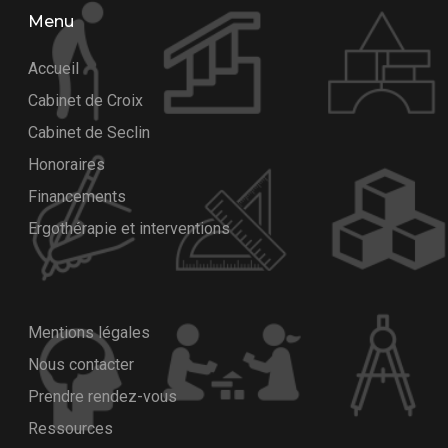
Menu
Accueil
Cabinet de Croix
Cabinet de Seclin
Honoraires
Financements
Ergothérapie et interventions
Mentions légales
Nous contacter
Prendre rendez-vous
Ressources