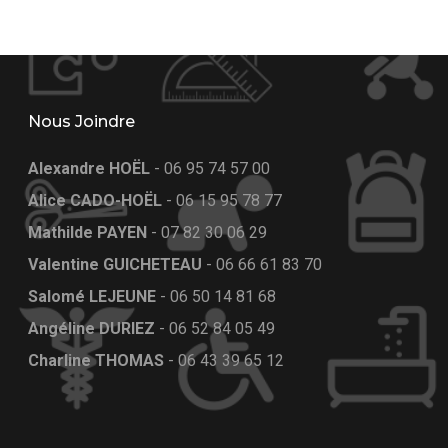
Nous Joindre
Alexandre HOËL
-
06 95 74 57 00
Alice CADO-HOËL
-
06 15 95 78 77
Mathilde PAYEN
-
07 82 30 06 29
Valentine GUICHETEAU
-
06 66 61 83 70
Salomé LEJEUNE
-
06 50 14 81 68
Angéline DURIEZ
-
06 52 84 05 49
Charline THOMAS
-
06 43 39 65 12