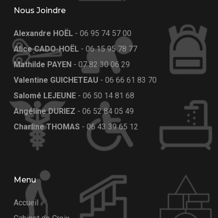
Nous Joindre
Alexandre HOËL
-
06 95 74 57 00
Alice CADO-HOËL
-
06 15 95 78 77
Mathilde PAYEN
-
07 82 30 06 29
Valentine GUICHETEAU
-
06 66 61 83 70
Salomé LEJEUNE
-
06 50 14 81 68
Angéline DURIEZ
-
06 52 84 05 49
Charline THOMAS
-
06 43 39 65 12
Menu
Accueil