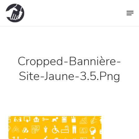
Skip
Men
to
main
content
Cropped-Bannière-
Site-Jaune-3.5.png