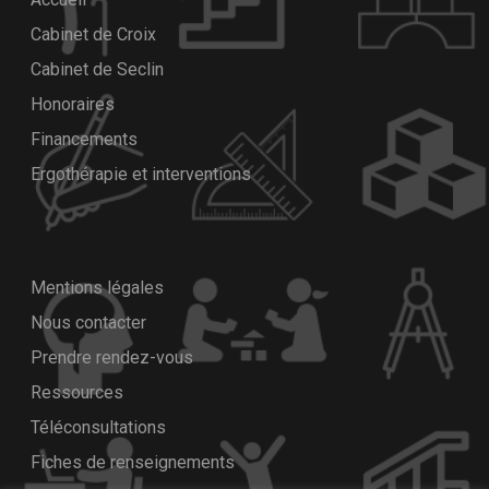
Cabinet de Croix
Cabinet de Seclin
Honoraires
Financements
Ergothérapie et interventions
Mentions légales
Nous contacter
Prendre rendez-vous
Ressources
Téléconsultations
Fiches de renseignements