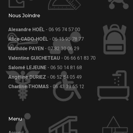
Nous Joindre
Alexandre HOËL
-
06 95 74 57 00
Alice CADO-HOËL
-
06 15 95 78 77
Mathilde PAYEN
-
07 82 30 06 29
Valentine GUICHETEAU
-
06 66 61 83 70
Salomé LEJEUNE
-
06 50 14 81 68
Angéline DURIEZ
-
06 52 84 05 49
Charline THOMAS
-
06 43 39 65 12
Menu
Accueil