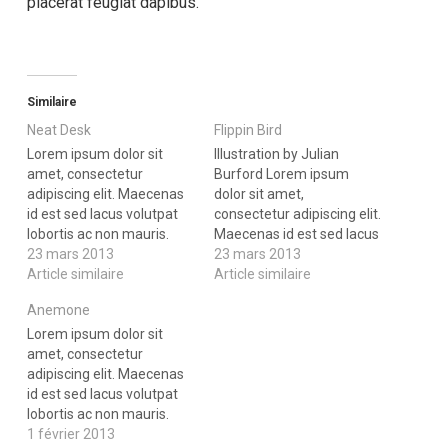
placerat feugiat dapibus.
Similaire
Neat Desk
Flippin Bird
Lorem ipsum dolor sit
Illustration by Julian
amet, consectetur
Burford Lorem ipsum
adipiscing elit. Maecenas
dolor sit amet,
id est sed lacus volutpat
consectetur adipiscing elit.
lobortis ac non mauris.
Maecenas id est sed lacus
Morbi id mi vitae sem
23 mars 2013
volutpat lobortis ac non
23 mars 2013
aliquam luctus. Praesent
Article similaire
mauris. Morbi id mi vitae
Article similaire
placerat feugiat dapibus.
sem aliquam luctus.
Anemone
Nam sit amet odio in leo
Praesent placerat feugiat
varius mollis a at ligula.
Lorem ipsum dolor sit
dapibus. Nam sit amet
Suspendisse elementum
amet, consectetur
odio in leo varius mollis a
nibh eu felis aliquet
adipiscing elit. Maecenas
at ligula. Suspendisse
pellentesque.
id est sed lacus volutpat
elementum nibh eu felis
lobortis ac non mauris.
aliquet…
Morbi id mi vitae sem
1 février 2013