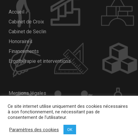
Accueil
Cabinet de Croix
Cabinet de Seclin
Honoraires
Financements
Ergothérapie et interventions
Mentions légales
Nous contacter
Ce site internet utilise uniquement des cookies nécessaires
à son fonctionnement, ne nécessitant pas de
Prendre rendez-vous
consentement de l’utilisateur.
Ressources
Paramètres des cookies
OK
Téléconsultations