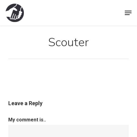
Skip
Men
to
main
content
Scouter
Leave a Reply
My comment is..