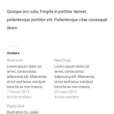
Quisque orci odio, fringilla in porttitor laoreet,
pellentesque porttitor elit. Pellentesque vitae consequat
libero.
Similaire
Anemone
Neat Desk
Lorem ipsum dolor sit
Lorem ipsum dolor sit
amet, consectetur
amet, consectetur
adipiscing elit. Maecenas
adipiscing elit. Maecenas
id est sed lacus volutpat
id est sed lacus volutpat
lobortis ac non mauris.
lobortis ac non mauris.
Morbi id mi vitae sem
1 février 2013
Morbi id mi vitae sem
23 mars 2013
aliquam luctus. Praesent
Article similaire
aliquam luctus. Praesent
Article similaire
placerat feugiat dapibus.
placerat feugiat dapibus.
Flippin Bird
Nam sit amet odio in leo
Nam sit amet odio in leo
varius mollis a at ligula.
Illustration by Julian
varius mollis a at ligula.