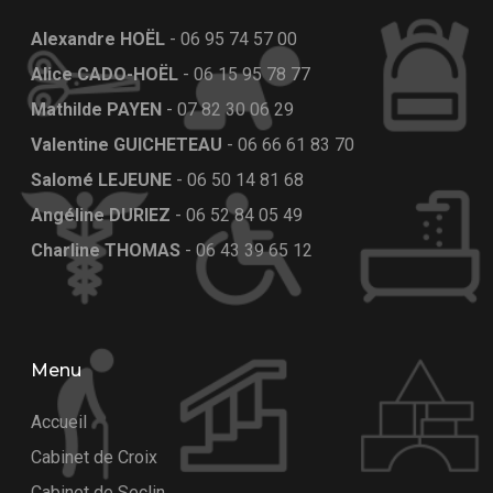
Alexandre HOËL
-
06 95 74 57 00
Alice CADO-HOËL
-
06 15 95 78 77
Mathilde PAYEN
-
07 82 30 06 29
Valentine GUICHETEAU
-
06 66 61 83 70
Salomé LEJEUNE
-
06 50 14 81 68
Angéline DURIEZ
-
06 52 84 05 49
Charline THOMAS
-
06 43 39 65 12
Menu
Accueil
Cabinet de Croix
Cabinet de Seclin