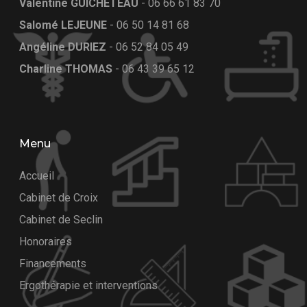
Valentine GUICHETEAU
-
06 66 61 83 70
Salomé LEJEUNE
-
06 50 14 81 68
Angéline DURIEZ
-
06 52 84 05 49
Charline THOMAS
-
06 43 39 65 12
Menu
Accueil
Cabinet de Croix
Cabinet de Seclin
Honoraires
Financements
Ergothérapie et interventions