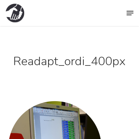
Skip
Men
to
main
content
Readapt_ordi_400px