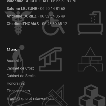
Valentine GUICHETEAU
-
06 66 61 83 70
Salomé LEJEUNE
-
06 50 14 81 68
Angéline DURIEZ
-
06 52 84 05 49
Charline THOMAS
-
06 43 39 65 12
Menu
Accueil
Cabinet de Croix
Cabinet de Seclin
Honoraires
Financements
Ergothérapie et interventions