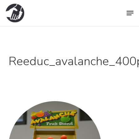
Skip
Men
to
main
content
Reeduc_avalanche_400