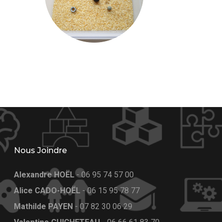
Nous Joindre
Alexandre HOËL
-
06 95 74 57 00
Alice CADO-HOËL
-
06 15 95 78 77
Mathilde PAYEN
-
07 82 30 06 29