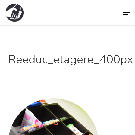
Skip
Men
to
main
content
Reeduc_etagere_400px