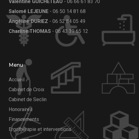
Valentine GUICHETEAU
-
06 66 61 83 70
Salomé LEJEUNE
-
06 50 14 81 68
Angéline DURIEZ
-
06 52 84 05 49
Charline THOMAS
-
06 43 39 65 12
Menu
Accueil
Cabinet de Croix
Cabinet de Seclin
Honoraires
Financements
Ergothérapie et interventions