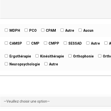
MDPH
PCO
CPAM
Autre
Aucun
CAMSP
CMP
CMPP
SESSAD
Autre
Ergothérapie
Kinésithérapie
Orthophonie
Orth
Neuropsychologie
Autre