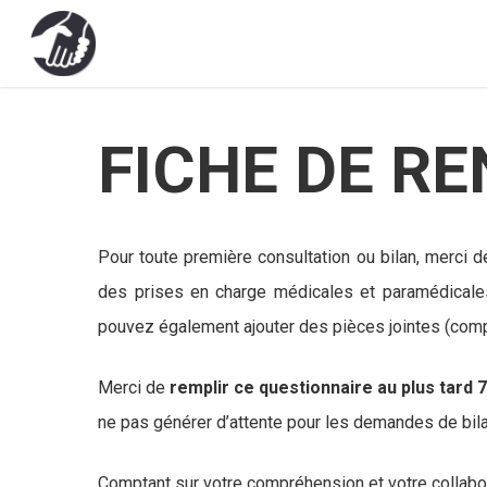
Skip
to
main
content
FICHE DE R
Pour toute première consultation ou bilan, merci 
des prises en charge médicales et paramédicales,
pouvez également ajouter des pièces jointes (comp
Merci de
remplir ce questionnaire au plus tard 
ne pas générer d’attente pour les demandes de bil
Comptant sur votre compréhension et votre collabor