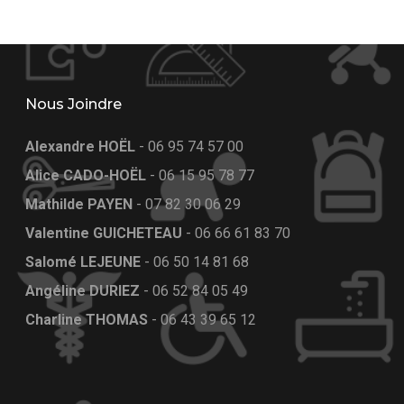
Nous Joindre
Alexandre HOËL
-
06 95 74 57 00
Alice CADO-HOËL
-
06 15 95 78 77
Mathilde PAYEN
-
07 82 30 06 29
Valentine GUICHETEAU
-
06 66 61 83 70
Salomé LEJEUNE
-
06 50 14 81 68
Angéline DURIEZ
-
06 52 84 05 49
Charline THOMAS
-
06 43 39 65 12