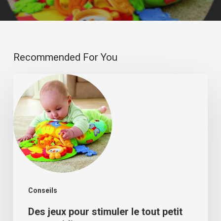
Recommended For You
Des
jeux
pour
stimuler
le
tout
petit
Conseils
au
quotidien
Des jeux pour stimuler le tout petit