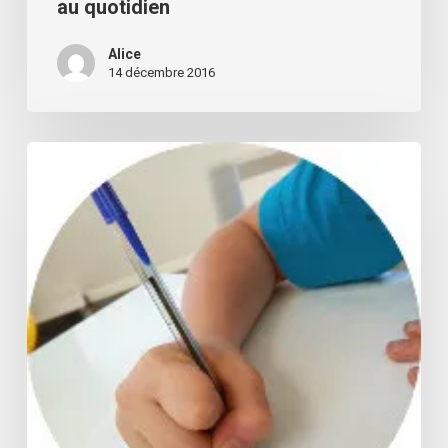
au quotidien
Alice
14 décembre 2016
Les
troubles
du
graphisme