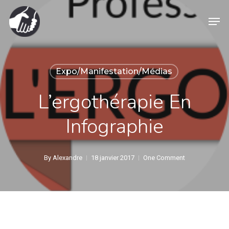
Skip
Men
to
main
content
Expo/Manifestation/Médias
L’ergothérapie En
Infographie
By
Alexandre
18 janvier 2017
One Comment