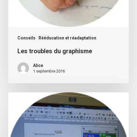
Conseils
Rééducation et réadaptation
Les troubles du graphisme
Alice
1 septembre 2016
Dyslexie
:
quelles
aides
informatiques